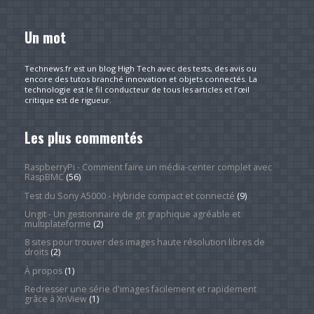
Un mot
Technews.fr est un blog High Tech avec des tests, des avis ou
encore des tutos branché innovation et objets connectés. La
technologie est le fil conducteur de tous les articles et l’œil
critique est de rigueur.
Les plus commentés
RaspberryPi - Comment faire un média-center complet avec
RaspBMC
(56)
Test du Sony A5000 - Hybride compact et connecté
(9)
Ungit - Un gestionnaire de git graphique agréable et
multiplateforme
(2)
8 sites pour trouver des images haute résolution libres de
droits
(2)
À propos
(1)
Redresser une série d'images facilement et rapidement
grâce à XnView
(1)