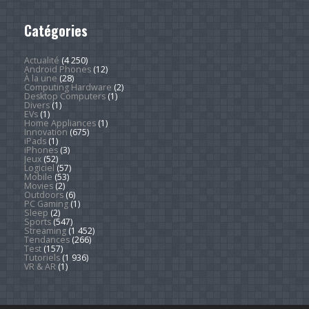
Catégories
Actualité
(4 250)
Android Phones
(12)
À la une
(28)
Computing Hardware
(2)
Desktop Computers
(1)
Divers
(1)
EVs
(1)
Home Appliances
(1)
Innovation
(675)
iPads
(1)
iPhones
(3)
Jeux
(52)
Logiciel
(57)
Mobile
(53)
Movies
(2)
Outdoors
(6)
PC Gaming
(1)
Sleep
(2)
Sports
(547)
Streaming
(1 452)
Tendances
(266)
Test
(157)
Tutoriels
(1 936)
VR & AR
(1)