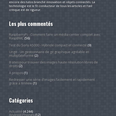
encore des tutos branché innovation et objets connectés. La
technologie est le fil conducteur de tous les articles et l’œil
critique est de rigueur.
Les plus commentés
RaspberryPi - Comment faire un média-center complet avec
RaspBMC
(56)
Test du Sony A5000 - Hybride compact et connecté
(9)
Ungit - Un gestionnaire de git graphique agréable et
multiplateforme
(2)
8 sites pour trouver des images haute résolution libres de
droits
(2)
À propos
(1)
Redresser une série d'images facilement et rapidement
grâce à XnView
(1)
Catégories
Actualité
(4 244)
Android Phones
(12)