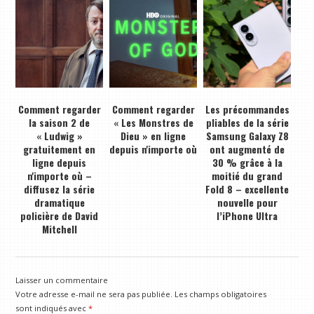
Comment regarder
Comment regarder
Les précommandes
la saison 2 de
« Les Monstres de
pliables de la série
« Ludwig »
Dieu » en ligne
Samsung Galaxy Z8
gratuitement en
depuis n'importe où
ont augmenté de
ligne depuis
30 % grâce à la
n'importe où –
moitié du grand
diffusez la série
Fold 8 – excellente
dramatique
nouvelle pour
policière de David
l’iPhone Ultra
Mitchell
Laisser un commentaire
Votre adresse e-mail ne sera pas publiée.
Les champs obligatoires
sont indiqués avec
*