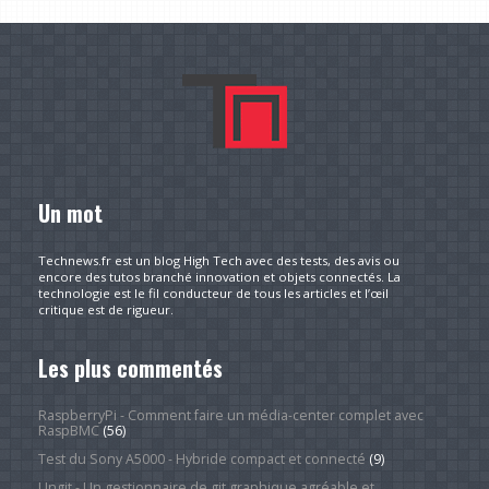
Un mot
Technews.fr est un blog High Tech avec des tests, des avis ou
encore des tutos branché innovation et objets connectés. La
technologie est le fil conducteur de tous les articles et l’œil
critique est de rigueur.
Les plus commentés
RaspberryPi - Comment faire un média-center complet avec
RaspBMC
(56)
Test du Sony A5000 - Hybride compact et connecté
(9)
Ungit - Un gestionnaire de git graphique agréable et