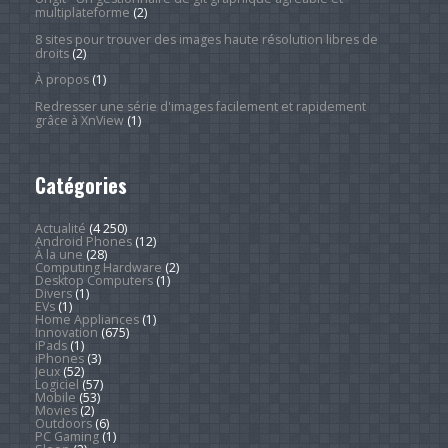
multiplateforme
(2)
8 sites pour trouver des images haute résolution libres de
droits
(2)
À propos
(1)
Redresser une série d'images facilement et rapidement
grâce à XnView
(1)
Catégories
Actualité
(4 250)
Android Phones
(12)
À la une
(28)
Computing Hardware
(2)
Desktop Computers
(1)
Divers
(1)
EVs
(1)
Home Appliances
(1)
Innovation
(675)
iPads
(1)
iPhones
(3)
Jeux
(52)
Logiciel
(57)
Mobile
(53)
Movies
(2)
Outdoors
(6)
PC Gaming
(1)