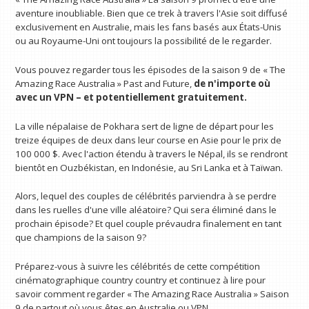
aventure inoubliable. Bien que ce trek à travers l'Asie soit diffusé
exclusivement en Australie, mais les fans basés aux États-Unis
ou au Royaume-Uni ont toujours la possibilité de le regarder.
Vous pouvez regarder tous les épisodes de la saison 9 de « The
Amazing Race Australia » Past and Future,
de n'importe où
avec un VPN
– et potentiellement gratuitement.
La ville népalaise de Pokhara sert de ligne de départ pour les
treize équipes de deux dans leur course en Asie pour le prix de
100 000 $. Avec l'action étendu à travers le Népal, ils se rendront
bientôt en Ouzbékistan, en Indonésie, au Sri Lanka et à Taïwan.
Alors, lequel des couples de célébrités parviendra à se perdre
dans les ruelles d'une ville aléatoire? Qui sera éliminé dans le
prochain épisode? Et quel couple prévaudra finalement en tant
que champions de la saison 9?
Préparez-vous à suivre les célébrités de cette compétition
cinématographique country country et continuez à lire pour
savoir comment regarder « The Amazing Race Australia » Saison
9 de partout où vous êtes en Australie ou VPN …