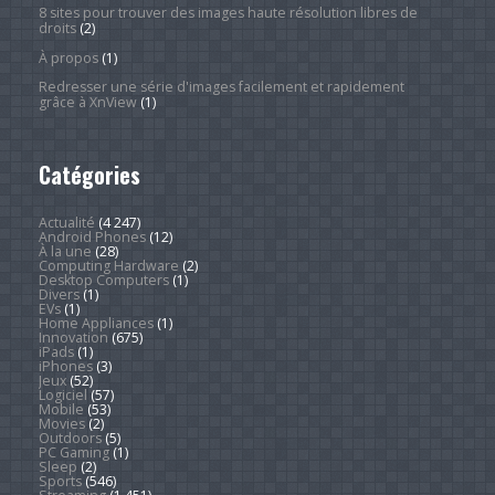
8 sites pour trouver des images haute résolution libres de
droits
(2)
À propos
(1)
Redresser une série d'images facilement et rapidement
grâce à XnView
(1)
Catégories
Actualité
(4 247)
Android Phones
(12)
À la une
(28)
Computing Hardware
(2)
Desktop Computers
(1)
Divers
(1)
EVs
(1)
Home Appliances
(1)
Innovation
(675)
iPads
(1)
iPhones
(3)
Jeux
(52)
Logiciel
(57)
Mobile
(53)
Movies
(2)
Outdoors
(5)
PC Gaming
(1)
Sleep
(2)
Sports
(546)