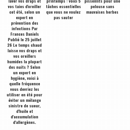
laver vos draps et
printemps : voici 5
pissenlits pour une
vos taies d'oreiller
tâches essentielles
pelouse sans
cet été, selon un
que vous ne voulez
mauvaises herbes
expert en
pas sauter
prévention des
infections Par
Frances Daniels
Publié le 25 juillet
26 Le temps chaud
laisse vos draps et
vos oreillers
humides la plupart
des nuits ? Selon
un expert en
hygiène, voici à
quelle fréquence
vous devriez les
utiliser en été pour
éviter un mélange
sinistre de sueur,
d'huile et
d'accumulation
d'allergènes.