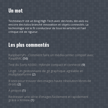
Un mot
Technews.fr est un blog High Tech avec des tests, des avis ou
encore des tutos branché innovation et objets connectés. La
technologie est le fil conducteur de tous les articles et l’œil
critique est de rigueur.
Les plus commentés
RaspberryPi - Comment faire un média-center complet avec
RaspBMC
(56)
Test du Sony A5000 - Hybride compact et connecté
(9)
Ungit - Un gestionnaire de git graphique agréable et
multiplateforme
(2)
8 sites pour trouver des images haute résolution libres de
droits
(2)
À propos
(1)
Redresser une série d'images facilement et rapidement
grâce à XnView
(1)