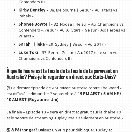
Contenders II »
Kirby Bentley
– 38, Melbourne | 5e sur « Au: Titans vs
Rebels »
Shonee Bowtell
– 32, Noosa | 4e sur « Au: Champions vs
Contenders », 7e sur « Au: All Stars », 9e sur « Au: Heroes vs
Villains »
Sarah Tilleke
– 29, Sydney | 8e sur « Au: 2017 »
Luke Toki
– 37, Perth | 7e sur « Au: 2017 », 4e sur « Au:
Champions vs Contenders II »
À quelle heure est la finale de la finale de la survivant en
Australie? Puis-je le regarder en direct aux États-Unis?
⏰ Le dernier épisode de « Survivor: Australia contre The World »
est diffusé le dimanche 7 septembre à
19 PM AEST / 5 AM HE /
10 AM BST (Royaume-Uni)
.
La finale – Episode 10 – sera en direct et gratuit sur la chaîne 10
et le service de streaming 10play, mais seulement en Australie.Z
🌎 à l'étranger?
Utilisez un VPN pour débloquer 10Play et