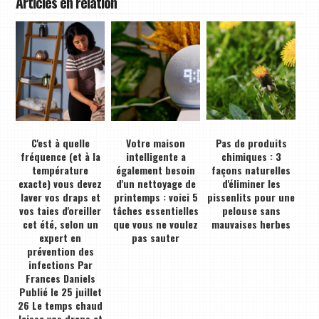
Articles en relation
C'est à quelle
Votre maison
Pas de produits
fréquence (et à la
intelligente a
chimiques : 3
température
également besoin
façons naturelles
exacte) vous devez
d'un nettoyage de
d'éliminer les
laver vos draps et
printemps : voici 5
pissenlits pour une
vos taies d'oreiller
tâches essentielles
pelouse sans
cet été, selon un
que vous ne voulez
mauvaises herbes
expert en
pas sauter
prévention des
infections Par
Frances Daniels
Publié le 25 juillet
26 Le temps chaud
laisse vos draps et