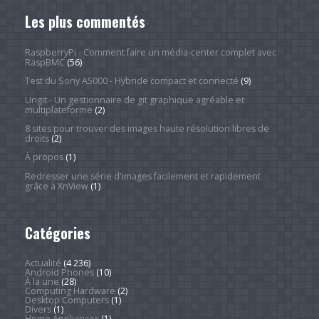
Les plus commentés
RaspberryPi - Comment faire un média-center complet avec
RaspBMC
(56)
Test du Sony A5000 - Hybride compact et connecté
(9)
Ungit - Un gestionnaire de git graphique agréable et
multiplateforme
(2)
8 sites pour trouver des images haute résolution libres de
droits
(2)
À propos
(1)
Redresser une série d'images facilement et rapidement
grâce à XnView
(1)
Catégories
Actualité
(4 236)
Android Phones
(10)
À la une
(28)
Computing Hardware
(2)
Desktop Computers
(1)
Divers
(1)
Home Appliances
(1)