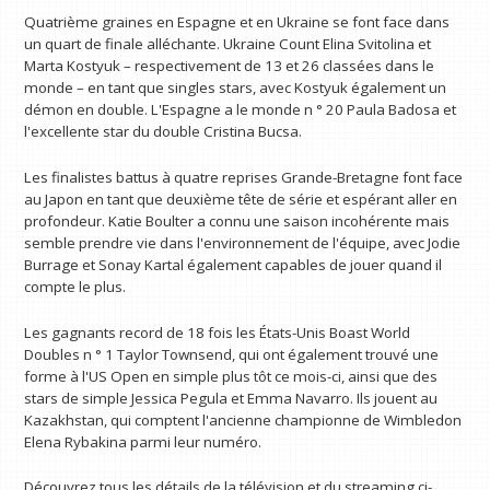
Quatrième graines en Espagne et en Ukraine se font face dans
un quart de finale alléchante. Ukraine Count Elina Svitolina et
Marta Kostyuk – respectivement de 13 et 26 classées dans le
monde – en tant que singles stars, avec Kostyuk également un
démon en double. L'Espagne a le monde n ° 20 Paula Badosa et
l'excellente star du double Cristina Bucsa.
Les finalistes battus à quatre reprises Grande-Bretagne font face
au Japon en tant que deuxième tête de série et espérant aller en
profondeur. Katie Boulter a connu une saison incohérente mais
semble prendre vie dans l'environnement de l'équipe, avec Jodie
Burrage et Sonay Kartal également capables de jouer quand il
compte le plus.
Les gagnants record de 18 fois les États-Unis Boast World
Doubles n ° 1 Taylor Townsend, qui ont également trouvé une
forme à l'US Open en simple plus tôt ce mois-ci, ainsi que des
stars de simple Jessica Pegula et Emma Navarro. Ils jouent au
Kazakhstan, qui comptent l'ancienne championne de Wimbledon
Elena Rybakina parmi leur numéro.
Découvrez tous les détails de la télévision et du streaming ci-