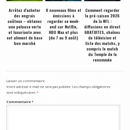
Arrêtez d'acheter
8 nouveaux films et
Comment regarder
des engrais
émissions à
la pré-saison 2026
coûteux – obtenez
regarder ce week-
de la NFL :
une pelouse verte
end sur Netflix,
diffusions en direct
et luxuriante avec
HBO Max et plus
GRATUITES, chaînes
cet aliment de base
(du 7 au 9 août)
de télévision et
bon marché
liste des matchs, y
compris le match
du Temple de la
renommée
Laisser un commentaire
Votre adresse e-mail ne sera pas publiée.
Les champs obligatoires
sont indiqués avec
*
Commentaire
*