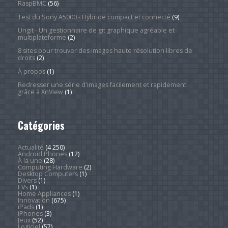
RaspBMC
(56)
Test du Sony A5000 - Hybride compact et connecté
(9)
Ungit - Un gestionnaire de git graphique agréable et
multiplateforme
(2)
8 sites pour trouver des images haute résolution libres de
droits
(2)
À propos
(1)
Redresser une série d'images facilement et rapidement
grâce à XnView
(1)
Catégories
Actualité
(4 250)
Android Phones
(12)
À la une
(28)
Computing Hardware
(2)
Desktop Computers
(1)
Divers
(1)
EVs
(1)
Home Appliances
(1)
Innovation
(675)
iPads
(1)
iPhones
(3)
Jeux
(52)
Logiciel
(57)