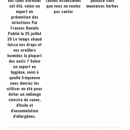
vos taies d'oreiller
tâches essentielles
pelouse sans
cet été, selon un
que vous ne voulez
mauvaises herbes
expert en
pas sauter
prévention des
infections Par
Frances Daniels
Publié le 25 juillet
26 Le temps chaud
laisse vos draps et
vos oreillers
humides la plupart
des nuits ? Selon
un expert en
hygiène, voici à
quelle fréquence
vous devriez les
utiliser en été pour
éviter un mélange
sinistre de sueur,
d'huile et
d'accumulation
d'allergènes.