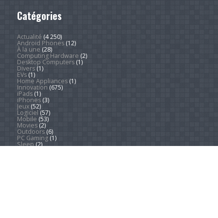
Catégories
Actualité
(4 250)
Android Phones
(12)
À la une
(28)
Computing Hardware
(2)
Desktop Computers
(1)
Divers
(1)
EVs
(1)
Home Appliances
(1)
Innovation
(675)
iPads
(1)
iPhones
(3)
Jeux
(52)
Logiciel
(57)
Mobile
(53)
Movies
(2)
Outdoors
(6)
PC Gaming
(1)
Sleep
(2)
Sports
(547)
Streaming
(1 452)
Tendances
(266)
Test
(157)
Tutoriels
(1 936)
VR & AR
(1)
Copyright © 2026. Technews.fr