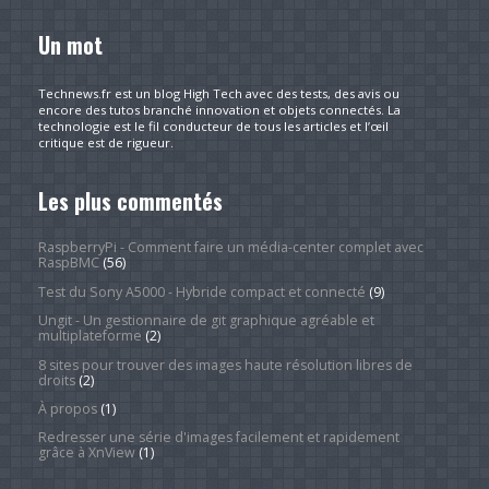
Un mot
Technews.fr est un blog High Tech avec des tests, des avis ou
encore des tutos branché innovation et objets connectés. La
technologie est le fil conducteur de tous les articles et l’œil
critique est de rigueur.
Les plus commentés
RaspberryPi - Comment faire un média-center complet avec
RaspBMC
(56)
Test du Sony A5000 - Hybride compact et connecté
(9)
Ungit - Un gestionnaire de git graphique agréable et
multiplateforme
(2)
8 sites pour trouver des images haute résolution libres de
droits
(2)
À propos
(1)
Redresser une série d'images facilement et rapidement
grâce à XnView
(1)