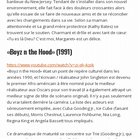
banlieue du New Jersey. Tendant de s'installer dans son nouvel
environnement, elle fait face à des douleurs croissantes alors
qu'elle essaie de se faire de nouveaux amis et de se réconcilier
avec les changements dans sa vie. Selon sa maman
attentionnée et sa grand-mère protectrice (Kathy Bates) se
trouvent sur le soutien. Charmant et drôle et avec tant de cœur:
«Tu es là Dieu? C'est moi, Margaret» est un délice.
«Boyz n the Hood» (1991)
https://www.youtube.com/watch?v=zi-qlj-4cpk
«Boyz n the Hood» était un point de repère culturel dans les
années 1990, et l'écrivain / réalisateur John Singleton est devenu
le premier Afro-américain à être nominé pour le meilleur
réalisateur aux Oscars pour son travail (il a également attrapé un
meilleur signe de tête de scénario original). Il n'y a pas seulement
du vrai talent derrière la caméra. La liste des acteurs est
sérieusement empilée, avec Cuba Gooding Jr., Ice Cube (faisant
ses débuts), Morris Chestnut, Laurence Fishburne, Nia Long,
Regina King et Angela Bassett tous impliqués.
Ce dramatique de maturité se concentre sur Trie (Gooding Jr.), qui