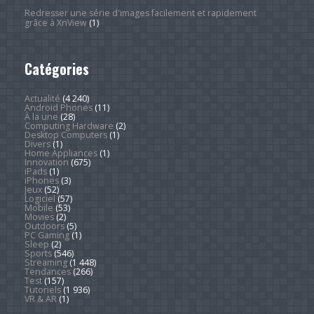
Redresser une série d'images facilement et rapidement
grâce à XnView
(1)
Catégories
Actualité
(4 240)
Android Phones
(11)
À la une
(28)
Computing Hardware
(2)
Desktop Computers
(1)
Divers
(1)
Home Appliances
(1)
Innovation
(675)
iPads
(1)
iPhones
(3)
Jeux
(52)
Logiciel
(57)
Mobile
(53)
Movies
(2)
Outdoors
(5)
PC Gaming
(1)
Sleep
(2)
Sports
(546)
Streaming
(1 448)
Tendances
(266)
Test
(157)
Tutoriels
(1 936)
VR & AR
(1)