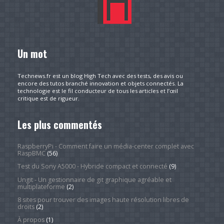
Un mot
Technews.fr est un blog High Tech avec des tests, des avis ou
encore des tutos branché innovation et objets connectés. La
technologie est le fil conducteur de tous les articles et l’œil
critique est de rigueur.
Les plus commentés
RaspberryPi - Comment faire un média-center complet avec
RaspBMC
(56)
Test du Sony A5000 - Hybride compact et connecté
(9)
Ungit - Un gestionnaire de git graphique agréable et
multiplateforme
(2)
8 sites pour trouver des images haute résolution libres de
droits
(2)
À propos
(1)