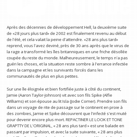
Après des décennies de développement Hell, la deuxième suite
de «28 jours plus tard» de 2002 est finalement revenu au début
de l'été, et cela valait la peine d'attendre. «28 ans plus tard»
reprend, vous l'avez deviné, près de 30 ans après que le virus de
la rage a transformé les îles britanniques en une friche désollée
coupée du reste du monde. Malheureusement, le temps n'a pas
guéri les choses, et la situation reste sombre à l'errance infectée
dans la campagne et les survivants forcés dans les
communautés de plus en plus petites.
Sur une île éloignée et bien fortifiée juste à côté du continent,
Jamie (Aaron Taylor-Johnson) vit avec son fils Spike (Alfie
Williams) et son épouse au lit Isla (Jodie Comer). Prendre son fils
dans un voyage de rite de passage sur le continent en proie à
des zombies, Jamie et Spike découvrent que l'infecté s'est muté
pour devenir encore plus mort. REPACTINER LE LOOK ET TONE
GRAPTTY DE L'ORIGINAL, « 28 ans plus tard » est une balade en
passant par impulsion, et avec la suite suivante, « 28 ans plus