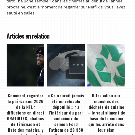
tard: The Bone Temple » dans les cinémas au début de l'année
prochaine, c'est le moment de regarder sur Netflix si vous l'avez
sauté en salles.
Articles en relation
Comment regarder
« Ce n'aurait jamais
Dites adieu aux
la pré-saison 2026
été un véhicule
mouches des
de la NFL :
dépouillé » : à
déchets de cuisine
diffusions en direct
l'intérieur du pari
– le seul aliment de
GRATUITES, chaînes
audacieux du
base de la cuisine
de télévision et
camion Ford
qui les arrête dans
liste des matchs, y
Fathom de 28 350
leur élan