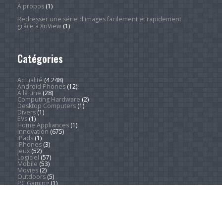
À propos
(1)
Redresser une série d'images facilement et rapidement
grâce à XnView
(1)
Catégories
Actualité
(4 248)
Android Phones
(12)
À la une
(28)
Computing Hardware
(2)
Desktop Computers
(1)
Divers
(1)
EVs
(1)
Home Appliances
(1)
Innovation
(675)
iPads
(1)
iPhones
(3)
Jeux
(52)
Logiciel
(57)
Mobile
(53)
Movies
(2)
Outdoors
(5)
PC Gaming
(1)
Sleep
(2)
Sports
(547)
Streaming
(1 451)
Tendances
(266)
Test
(157)
Tutoriels
(1 936)