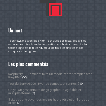
Un mot
Technews.fr est un blog High Tech avec des tests, des avis ou
encore des tutos branché innovation et objets connectés. La
technologie est le fil conducteur de tous les articles et l’œil
critique est de rigueur.
Les plus commentés
RaspberryPi - Comment faire un média-center complet avec
RaspBMC
(56)
Test du Sony A5000 - Hybride compact et connecté
(9)
Ungit - Un gestionnaire de git graphique agréable et
multiplateforme
(2)
8 sites pour trouver des images haute résolution libres de
droits
(2)