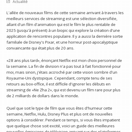
Actualité
L'allée de nouveaux films de cette semaine arrivant à travers les
meilleurs services de streaming est une sélection diversifiée,
allant d'un film d'animation qui est le film le plus rentable de
2025 (jusqu'à présent) à un biopic qui explore la création d'une
application de rencontres populaire. Il y a aussi la dernière sortie
familiale de Disney's Pixar, et une horreur post-apocalyptique
convaincante qui était plus de 20 ans.
«28 ans plus tard», énonçant Netflix est mon choix personnel de
la semaine. La fin de division n'a pas tout à fait fonctionné pour
moi, mais sinon, j'étais accroché par cette vision sombre d'un
Royaume-Uni dystopique. Cependant, compte tenu de ses
retours au box-office, il est difficile d'ignorer les débuts en
streaming de «Ne Zha 2», qui est devenu un film rare pour plus
de 2 milliards de dollars dans le monde.
Quel que soit le type de film que vous êtes d'humeur cette
semaine, Netflix, Hulu, Disney Plus et plus ont de nouvelles
options à considérer. Pendant ce temps, si vous êtes impatient
que quelque chose soit excité, voici un guide des meilleures
nouvelles émissions de télévision arrivant sur des plateformes