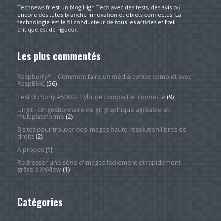
Technews.fr est un blog High Tech avec des tests, des avis ou
encore des tutos branché innovation et objets connectés. La
technologie est le fil conducteur de tous les articles et l’œil
critique est de rigueur.
Les plus commentés
RaspberryPi - Comment faire un média-center complet avec
RaspBMC
(56)
Test du Sony A5000 - Hybride compact et connecté
(9)
Ungit - Un gestionnaire de git graphique agréable et
multiplateforme
(2)
8 sites pour trouver des images haute résolution libres de
droits
(2)
À propos
(1)
Redresser une série d'images facilement et rapidement
grâce à XnView
(1)
Catégories