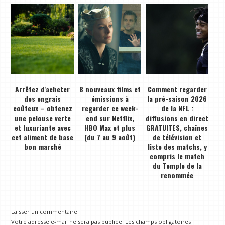
Arrêtez d'acheter
8 nouveaux films et
Comment regarder
des engrais
émissions à
la pré-saison 2026
coûteux – obtenez
regarder ce week-
de la NFL :
une pelouse verte
end sur Netflix,
diffusions en direct
et luxuriante avec
HBO Max et plus
GRATUITES, chaînes
cet aliment de base
(du 7 au 9 août)
de télévision et
bon marché
liste des matchs, y
compris le match
du Temple de la
renommée
Laisser un commentaire
Votre adresse e-mail ne sera pas publiée.
Les champs obligatoires