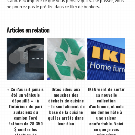
stand. Peu importe ce que vous pensez qu'il va se passer, vous
ne pourrez pas le prédire dans ce film de bonkers.
Articles en relation
« Ce n'aurait jamais
Dites adieu aux
IKEA vient de sortir
été un véhicule
mouches des
sa nouvelle
dépouillé » : à
déchets de cuisine
collection
l'intérieur du pari
– le seul aliment de
d'automne, et cela
audacieux du
base de la cuisine
me donne hâte à
camion Ford
qui les arrête dans
une saison
Fathom de 28 350
leur élan
confortable. Voici
$ contre les
ce que je vais
startups de
récupérer