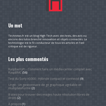
Un mot
Technews.fr est un blog High Tech avec des tests, des avis ou
encore des tutos branché innovation et objets connectés. La
technologie est le fil conducteur de tous les articles et l’œil
critique est de rigueur.
Les plus commentés
RaspberryPi - Comment faire un média-center complet avec
RaspBMC
(56)
Test du Sony A5000 - Hybride compact et connecté
(9)
Ungit - Un gestionnaire de git graphique agréable et
multiplateforme
(2)
8 sites pour trouver des images haute résolution libres de
droits
(2)
À propos
(1)