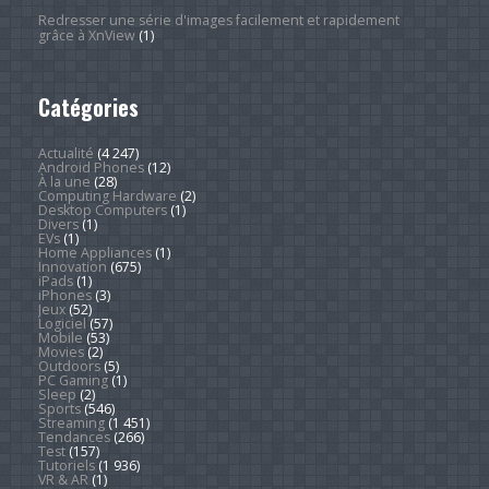
Redresser une série d'images facilement et rapidement
grâce à XnView
(1)
Catégories
Actualité
(4 247)
Android Phones
(12)
À la une
(28)
Computing Hardware
(2)
Desktop Computers
(1)
Divers
(1)
EVs
(1)
Home Appliances
(1)
Innovation
(675)
iPads
(1)
iPhones
(3)
Jeux
(52)
Logiciel
(57)
Mobile
(53)
Movies
(2)
Outdoors
(5)
PC Gaming
(1)
Sleep
(2)
Sports
(546)
Streaming
(1 451)
Tendances
(266)
Test
(157)
Tutoriels
(1 936)
VR & AR
(1)