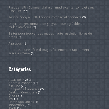
RaspberryPi - Comment faire un média-center complet avec
RaspBMC
(56)
Test du Sony A5000 - Hybride compact et connecté
(9)
Ungit - Un gestionnaire de git graphique agréable et
multiplateforme
(2)
8 sites pour trouver des images haute résolution libres de
droits
(2)
À propos
(1)
Redresser une série d'images facilement et rapidement
grâce à XnView
(1)
Catégories
Actualité
(4 250)
Android Phones
(12)
À la une
(28)
Computing Hardware
(2)
Desktop Computers
(1)
Divers
(1)
EVs
(1)
Home Appliances
(1)
Innovation
(675)
iPads
(1)