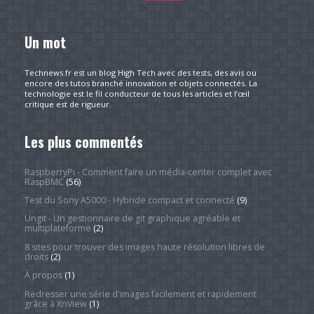
Un mot
Technews.fr est un blog High Tech avec des tests, des avis ou
encore des tutos branché innovation et objets connectés. La
technologie est le fil conducteur de tous les articles et l’œil
critique est de rigueur.
Les plus commentés
RaspberryPi - Comment faire un média-center complet avec
RaspBMC
(56)
Test du Sony A5000 - Hybride compact et connecté
(9)
Ungit - Un gestionnaire de git graphique agréable et
multiplateforme
(2)
8 sites pour trouver des images haute résolution libres de
droits
(2)
À propos
(1)
Redresser une série d'images facilement et rapidement
grâce à XnView
(1)