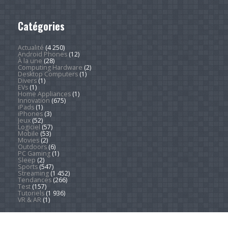
Catégories
Actualité
(4 250)
Android Phones
(12)
À la une
(28)
Computing Hardware
(2)
Desktop Computers
(1)
Divers
(1)
EVs
(1)
Home Appliances
(1)
Innovation
(675)
iPads
(1)
iPhones
(3)
Jeux
(52)
Logiciel
(57)
Mobile
(53)
Movies
(2)
Outdoors
(6)
PC Gaming
(1)
Sleep
(2)
Sports
(547)
Streaming
(1 452)
Tendances
(266)
Test
(157)
Tutoriels
(1 936)
VR & AR
(1)