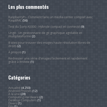
Les plus commentés
RaspberryPi - Comment faire un média-center complet avec
RaspBMC
(56)
Test du Sony A5000 - Hybride compact et connecté
(9)
Ungit - Un gestionnaire de git graphique agréable et
multiplateforme
(2)
8 sites pour trouver des images haute résolution libres de
droits
(2)
À propos
(1)
Redresser une série d'images facilement et rapidement
grâce à XnView
(1)
Catégories
Actualité
(4 250)
Android Phones
(12)
À la une
(28)
Computing Hardware
(2)
Desktop Computers
(1)
Divers
(1)
EVs
(1)