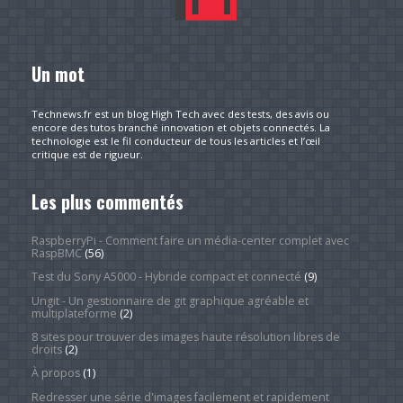
Un mot
Technews.fr est un blog High Tech avec des tests, des avis ou
encore des tutos branché innovation et objets connectés. La
technologie est le fil conducteur de tous les articles et l’œil
critique est de rigueur.
Les plus commentés
RaspberryPi - Comment faire un média-center complet avec
RaspBMC
(56)
Test du Sony A5000 - Hybride compact et connecté
(9)
Ungit - Un gestionnaire de git graphique agréable et
multiplateforme
(2)
8 sites pour trouver des images haute résolution libres de
droits
(2)
À propos
(1)
Redresser une série d'images facilement et rapidement