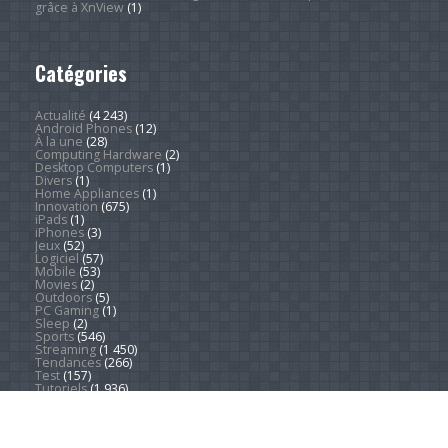
grâce à XnView
(1)
Catégories
Actualité
(4 243)
Android Phones
(12)
À la une
(28)
Computing Hardware
(2)
Desktop Computers
(1)
Divers
(1)
Home Appliances
(1)
Innovation
(675)
iPads
(1)
iPhones
(3)
Jeux
(52)
Logiciel
(57)
Mobile
(53)
Movies
(2)
Outdoors
(5)
PC Gaming
(1)
Sleep
(2)
Sports
(546)
Streaming
(1 450)
Tendances
(266)
Test
(157)
Tutoriels
(1 936)
VR & AR
(1)