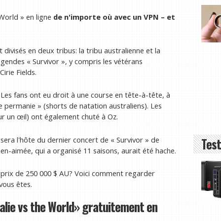
 World » en ligne
de n'importe où avec un VPN
– et
divisés en deux tribus: la tribu australienne et la
gendes « Survivor », y compris les vétérans
irie Fields.
 Les fans ont eu droit à une course en tête-à-tête, à
e permanie » (shorts de natation australiens). Les
our un œil) ont également chuté à Oz.
era l'hôte du dernier concert de « Survivor » de
Test
bien-aimée, qui a organisé 11 saisons, aurait été hache.
de prix de 250 000 $ AU? Voici comment regarder
vous êtes.
lie vs the World» gratuitement en