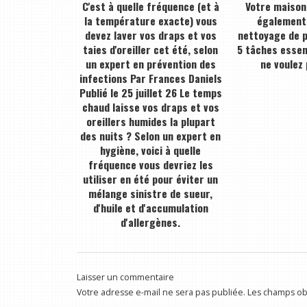
C'est à quelle fréquence (et à
Votre maison 
la température exacte) vous
également 
devez laver vos draps et vos
nettoyage de p
taies d'oreiller cet été, selon
5 tâches essen
un expert en prévention des
ne voulez
infections Par Frances Daniels
Publié le 25 juillet 26 Le temps
chaud laisse vos draps et vos
oreillers humides la plupart
des nuits ? Selon un expert en
hygiène, voici à quelle
fréquence vous devriez les
utiliser en été pour éviter un
mélange sinistre de sueur,
d'huile et d'accumulation
d'allergènes.
Laisser un commentaire
Votre adresse e-mail ne sera pas publiée.
Les champs obl