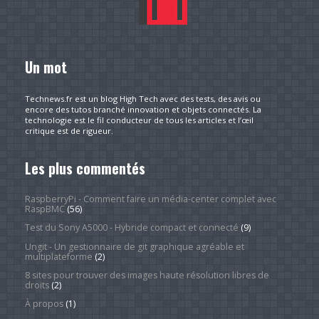
Un mot
Technews.fr est un blog High Tech avec des tests, des avis ou
encore des tutos branché innovation et objets connectés. La
technologie est le fil conducteur de tous les articles et l’œil
critique est de rigueur.
Les plus commentés
RaspberryPi - Comment faire un média-center complet avec
RaspBMC
(56)
Test du Sony A5000 - Hybride compact et connecté
(9)
Ungit - Un gestionnaire de git graphique agréable et
multiplateforme
(2)
8 sites pour trouver des images haute résolution libres de
droits
(2)
À propos
(1)