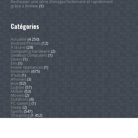
Redresser une série d'images facilement et rapidement
grâce à XnView
(1)
Catégories
Actualité
(4 250)
Android Phones
(12)
À la une
(28)
Computing Hardware
(2)
Desktop Computers
(1)
Divers
(1)
EVs
(1)
Home Appliances
(1)
Innovation
(675)
iPads
(1)
iPhones
(3)
Jeux
(52)
Logiciel
(57)
Mobile
(53)
Movies
(2)
Outdoors
(6)
PC Gaming
(1)
Sleep
(2)
Sports
(547)
Streaming
(1 452)
Tendances
(266)
Test
(157)
Tutoriels
(1 936)
VR & AR
(1)