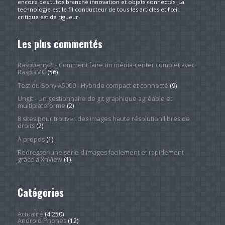
encore des tutos branché innovation et objets connectés. La
technologie est le fil conducteur de tous les articles et l’œil
critique est de rigueur.
Les plus commentés
RaspberryPi - Comment faire un média-center complet avec
RaspBMC
(56)
Test du Sony A5000 - Hybride compact et connecté
(9)
Ungit - Un gestionnaire de git graphique agréable et
multiplateforme
(2)
8 sites pour trouver des images haute résolution libres de
droits
(2)
À propos
(1)
Redresser une série d'images facilement et rapidement
grâce à XnView
(1)
Catégories
Actualité
(4 250)
Android Phones
(12)