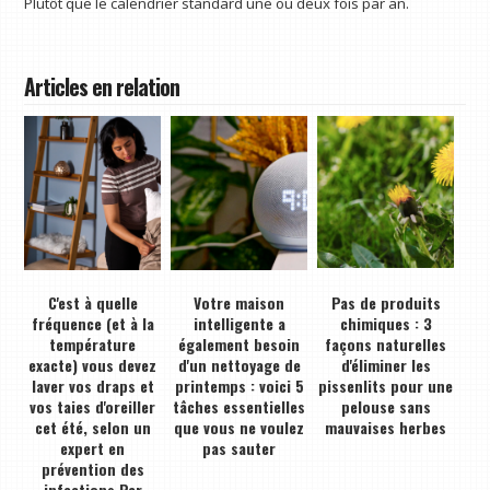
Plutôt que le calendrier standard une ou deux fois par an.
Articles en relation
C'est à quelle
Votre maison
Pas de produits
fréquence (et à la
intelligente a
chimiques : 3
température
également besoin
façons naturelles
exacte) vous devez
d'un nettoyage de
d'éliminer les
laver vos draps et
printemps : voici 5
pissenlits pour une
vos taies d'oreiller
tâches essentielles
pelouse sans
cet été, selon un
que vous ne voulez
mauvaises herbes
expert en
pas sauter
prévention des
infections Par