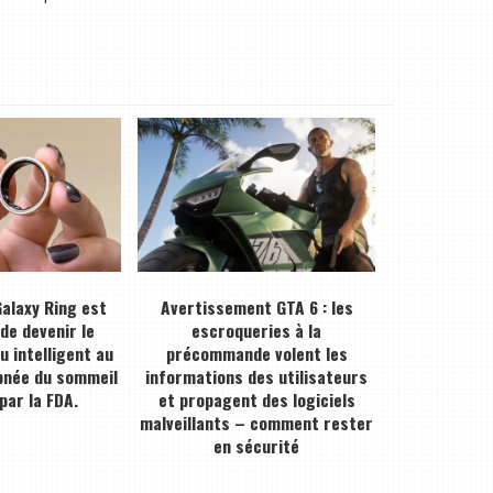
alaxy Ring est
Avertissement GTA 6 : les
 de devenir le
escroqueries à la
 intelligent au
précommande volent les
pnée du sommeil
informations des utilisateurs
par la FDA.
et propagent des logiciels
malveillants – comment rester
en sécurité