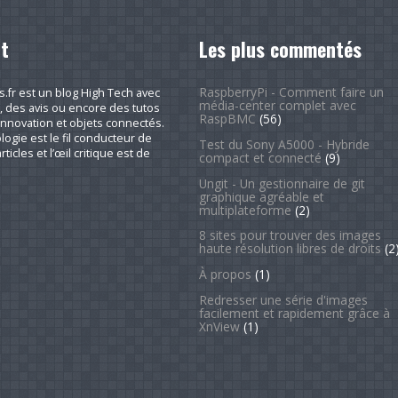
t
Les plus commentés
RaspberryPi - Comment faire un
fr est un blog High Tech avec
média-center complet avec
, des avis ou encore des tutos
RaspBMC
(56)
nnovation et objets connectés.
logie est le fil conducteur de
Test du Sony A5000 - Hybride
rticles et l’œil critique est de
compact et connecté
(9)
Ungit - Un gestionnaire de git
graphique agréable et
multiplateforme
(2)
8 sites pour trouver des images
haute résolution libres de droits
(2
À propos
(1)
Redresser une série d'images
facilement et rapidement grâce à
XnView
(1)