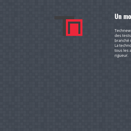
Un mo
Technews.
des tests
branché i
La techno
tous les a
rigueur.