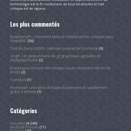
technologie est le fil conducteur de tous les articles et l’œil
critique est de rigueur.
Les plus commentés
RaspberryPi - Comment faire un média-center complet avec
RaspBMC
(56)
Test du Sony A5000 - Hybride compact et connecté
(9)
Ungit - Un gestionnaire de git graphique agréable et
multiplateforme
(2)
8 sites pour trouver des images haute résolution libres de
droits
(2)
À propos
(1)
Redresser une série d'images facilement et rapidement
grâce à XnView
(1)
Catégories
Actualité
(4 240)
Android Phones
(11)
À la une
(28)