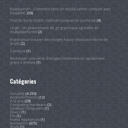
RaspberryPi - Comment faire un média-center complet avec
RaspBMC
(56)
Test du Sony A5000 - Hybride compact et connecté
(9)
Ungit - Un gestionnaire de git graphique agréable et
multiplateforme
(2)
8 sites pour trouver des images haute résolution libres de
droits
(2)
À propos
(1)
Redresser une série d'images facilement et rapidement
grâce à XnView
(1)
Catégories
Actualité
(4 250)
Android Phones
(12)
À la une
(28)
Computing Hardware
(2)
Desktop Computers
(1)
Divers
(1)
EVs
(1)
Home Appliances
(1)
Innovation
(675)
iPads
(1)