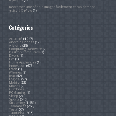
À propos
(1)
Redresser une série d'images facilement et rapidement
grâce à XnView
(1)
Catégories
Actualité
(4 247)
Android Phones
(12)
À la une
(28)
Computing Hardware
(2)
Desktop Computers
(1)
Divers
(1)
EVs
(1)
Home Appliances
(1)
Innovation
(675)
iPads
(1)
iPhones
(3)
Jeux
(52)
Logiciel
(57)
Mobile
(53)
Movies
(2)
Outdoors
(5)
PC Gaming
(1)
Sleep
(2)
Sports
(546)
Streaming
(1 451)
Tendances
(266)
Test
(157)
Tutoriels
(1 936)