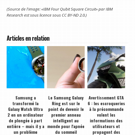
(Source de l'image: «IBM Four Qubit Square Circuit» par IBM
Research est sous licence sous CC BY-ND 2.0.)
Articles en relation
Samsung a
Le Samsung Galaxy
Avertissement GTA
transformé la
Ring est sur le
6 : les escroqueries
Galaxy Watch Ultra
point de devenir le
à la précommande
2 en un ordinateur
premier anneau
volent les
de plongée à part
intelligent au
informations des
entière – mais il y a
monde pour l'apnée
utilisateurs et
un problème
du sommeil
propagent des