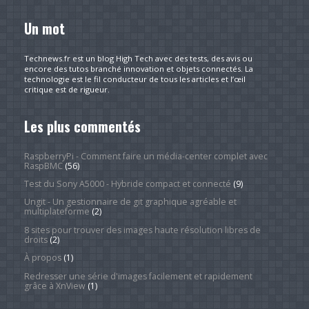
Un mot
Technews.fr est un blog High Tech avec des tests, des avis ou
encore des tutos branché innovation et objets connectés. La
technologie est le fil conducteur de tous les articles et l’œil
critique est de rigueur.
Les plus commentés
RaspberryPi - Comment faire un média-center complet avec
RaspBMC
(56)
Test du Sony A5000 - Hybride compact et connecté
(9)
Ungit - Un gestionnaire de git graphique agréable et
multiplateforme
(2)
8 sites pour trouver des images haute résolution libres de
droits
(2)
À propos
(1)
Redresser une série d'images facilement et rapidement
grâce à XnView
(1)