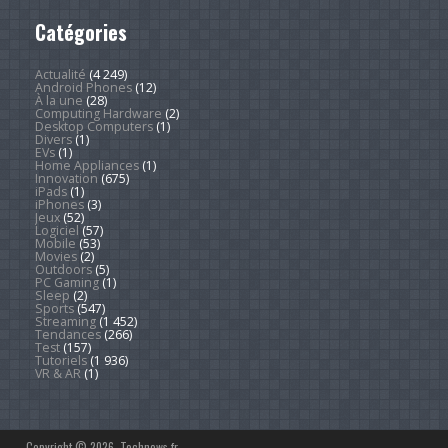
Catégories
Actualité
(4 249)
Android Phones
(12)
À la une
(28)
Computing Hardware
(2)
Desktop Computers
(1)
Divers
(1)
EVs
(1)
Home Appliances
(1)
Innovation
(675)
iPads
(1)
iPhones
(3)
Jeux
(52)
Logiciel
(57)
Mobile
(53)
Movies
(2)
Outdoors
(5)
PC Gaming
(1)
Sleep
(2)
Sports
(547)
Streaming
(1 452)
Tendances
(266)
Test
(157)
Tutoriels
(1 936)
VR & AR
(1)
Copyright © 2026. Technews.fr