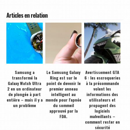
Articles en relation
Samsung a
Le Samsung Galaxy
Avertissement GTA
transformé la
Ring est sur le
6 : les escroqueries
Galaxy Watch Ultra
point de devenir le
à la précommande
2 en un ordinateur
premier anneau
volent les
de plongée à part
intelligent au
informations des
entière – mais il y a
monde pour l'apnée
utilisateurs et
un problème
du sommeil
propagent des
approuvé par la
logiciels
FDA.
malveillants –
comment rester en
sécurité