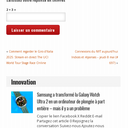
Saisissez votre réponse en chiffres
2 × 3 =
«
Comment regarder le Giro d'Italia
Connexions du NYT aujourd'hui
2025: Stream en direct The UCI
Indices et réponses – jeudi 8 mai (#
World Tour Stage Race Online
697)
»
Innovation
Samsung a transformé la Galaxy Watch
Ultra 2 en un ordinateur de plongée à part
entière – mais il y a un problème
Copier le lien Facebook X Reddit E-mail
Partagez cet article 0 Rejoignez la
conversation Suivez-nous Ajoutez-nous