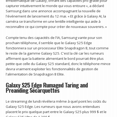
emblématique de Galaxy, offrant des capacités pro-grade pour
capturer intuitivement le monde qui vous entoure », a déclaré
Samsung dans une annonce accompagnant la nouvelle de
l'événement de lancement du 12 mai. « Et grâce à Galaxy AI, la
caméra se transforme en une lentille intelligente qui aide à
reconnaître ce qui compte pour créer de nouveaux souvenirs. »
Compte tenu des capacités de l'IA, Samsung vante pour son
prochain téléphone, il semble que le Galaxy S25 Edge
fonctionnera sur un processeur Elite Snapdragon 8, tout comme
le reste de la gamme Galaxy S25. C'est la clé car les rumeurs
affirment que la batterie alimentant le bord pourrait être plus
petite que celle du Galaxy S25 standard, donc le téléphone mince
devra vraiment exploiter les fonctionnalités de gestion de
l'alimentation de Snapdragon 8 Elite.
Galaxy S25 Edge Rumaged Taring and
Preanding Sécarquettes
Le streaming de lundi révélera même à quel point les coûts du
Galaxy S25 Edge. Les rumeurs que nous avons entendues
placent le prix quelque part entre le Galaxy S25 plus 999 $ et le