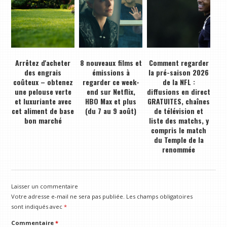
Arrêtez d'acheter
8 nouveaux films et
Comment regarder
des engrais
émissions à
la pré-saison 2026
coûteux – obtenez
regarder ce week-
de la NFL :
une pelouse verte
end sur Netflix,
diffusions en direct
et luxuriante avec
HBO Max et plus
GRATUITES, chaînes
cet aliment de base
(du 7 au 9 août)
de télévision et
bon marché
liste des matchs, y
compris le match
du Temple de la
renommée
Laisser un commentaire
Votre adresse e-mail ne sera pas publiée.
Les champs obligatoires
sont indiqués avec
*
Commentaire
*