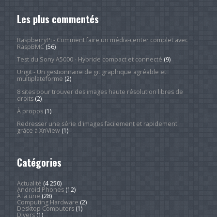
Les plus commentés
RaspberryPi - Comment faire un média-center complet avec
RaspBMC
(56)
Test du Sony A5000 - Hybride compact et connecté
(9)
Ungit - Un gestionnaire de git graphique agréable et
multiplateforme
(2)
8 sites pour trouver des images haute résolution libres de
droits
(2)
À propos
(1)
Redresser une série d'images facilement et rapidement
grâce à XnView
(1)
Catégories
Actualité
(4 250)
Android Phones
(12)
À la une
(28)
Computing Hardware
(2)
Desktop Computers
(1)
Divers
(1)