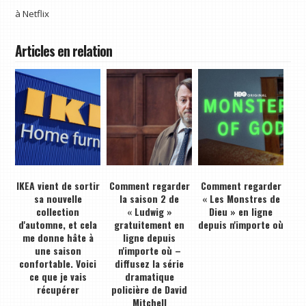
à
Netflix
Articles en relation
IKEA vient de sortir
Comment regarder
Comment regarder
sa nouvelle
la saison 2 de
« Les Monstres de
collection
« Ludwig »
Dieu » en ligne
d'automne, et cela
gratuitement en
depuis n'importe où
me donne hâte à
ligne depuis
une saison
n'importe où –
confortable. Voici
diffusez la série
ce que je vais
dramatique
récupérer
policière de David
Mitchell