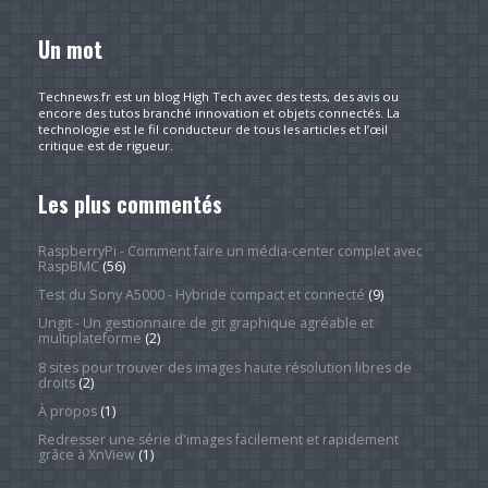
Un mot
Technews.fr est un blog High Tech avec des tests, des avis ou
encore des tutos branché innovation et objets connectés. La
technologie est le fil conducteur de tous les articles et l’œil
critique est de rigueur.
Les plus commentés
RaspberryPi - Comment faire un média-center complet avec
RaspBMC
(56)
Test du Sony A5000 - Hybride compact et connecté
(9)
Ungit - Un gestionnaire de git graphique agréable et
multiplateforme
(2)
8 sites pour trouver des images haute résolution libres de
droits
(2)
À propos
(1)
Redresser une série d'images facilement et rapidement
grâce à XnView
(1)