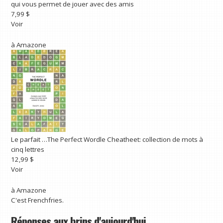
qui vous permet de jouer avec des amis
7,99 $
Voir
à
Amazone
Le parfait …
The Perfect Wordle Cheatheet: collection de mots à
cinq lettres
12,99 $
Voir
à
Amazone
C'est Frenchfries.
Réponses aux brins d'aujourd'hui