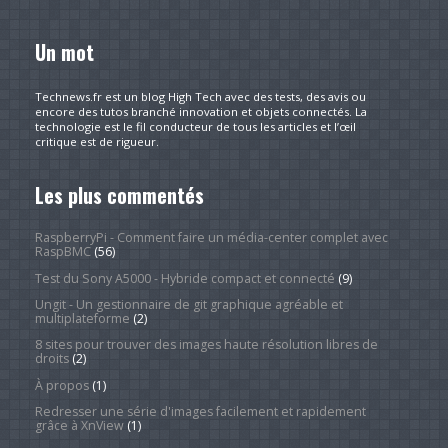
Un mot
Technews.fr est un blog High Tech avec des tests, des avis ou
encore des tutos branché innovation et objets connectés. La
technologie est le fil conducteur de tous les articles et l’œil
critique est de rigueur.
Les plus commentés
RaspberryPi - Comment faire un média-center complet avec
RaspBMC
(56)
Test du Sony A5000 - Hybride compact et connecté
(9)
Ungit - Un gestionnaire de git graphique agréable et
multiplateforme
(2)
8 sites pour trouver des images haute résolution libres de
droits
(2)
À propos
(1)
Redresser une série d'images facilement et rapidement
grâce à XnView
(1)