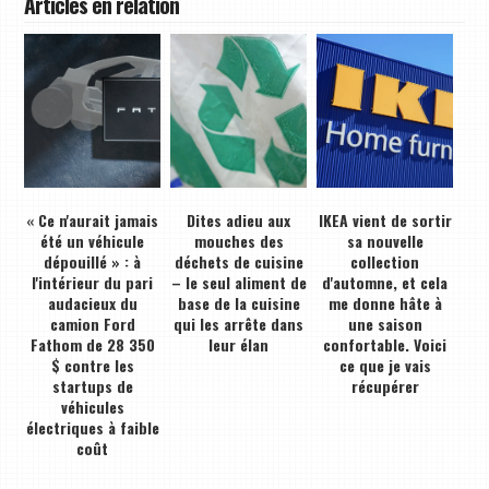
Articles en relation
« Ce n'aurait jamais
Dites adieu aux
IKEA vient de sortir
été un véhicule
mouches des
sa nouvelle
dépouillé » : à
déchets de cuisine
collection
l'intérieur du pari
– le seul aliment de
d'automne, et cela
audacieux du
base de la cuisine
me donne hâte à
camion Ford
qui les arrête dans
une saison
Fathom de 28 350
leur élan
confortable. Voici
$ contre les
ce que je vais
startups de
récupérer
véhicules
électriques à faible
coût