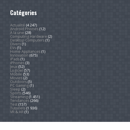
Catégories
Actualité
(4 247)
Android Phones
(12)
À la une
(28)
Computing Hardware
(2)
Desktop Computers
(1)
Divers
(1)
EVs
(1)
Home Appliances
(1)
Innovation
(675)
iPads
(1)
iPhones
(3)
Jeux
(52)
Logiciel
(57)
Mobile
(53)
Movies
(2)
Outdoors
(5)
PC Gaming
(1)
Sleep
(2)
Sports
(546)
Streaming
(1 451)
Tendances
(266)
Test
(157)
Tutoriels
(1 936)
VR & AR
(1)