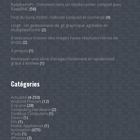
RaspberryPi - Comment faire un média-center complet avec
RaspBMC
(56)
Test du Sony A5000 - Hybride compact et connecté
(9)
Ungit - Un gestionnaire de git graphique agréable et
multiplateforme
(2)
8 sites pour trouver des images haute résolution libres de
droits
(2)
À propos
(1)
Redresser une série d'images facilement et rapidement
grâce à XnView
(1)
Catégories
Actualité
(4 250)
Android Phones
(12)
À la une
(28)
Computing Hardware
(2)
Desktop Computers
(1)
Divers
(1)
EVs
(1)
Home Appliances
(1)
Innovation
(675)
iPads
(1)
iPhones
(3)