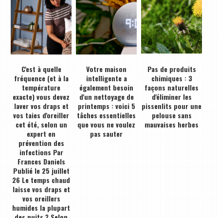
C'est à quelle
Votre maison
Pas de produits
fréquence (et à la
intelligente a
chimiques : 3
température
également besoin
façons naturelles
exacte) vous devez
d'un nettoyage de
d'éliminer les
laver vos draps et
printemps : voici 5
pissenlits pour une
vos taies d'oreiller
tâches essentielles
pelouse sans
cet été, selon un
que vous ne voulez
mauvaises herbes
expert en
pas sauter
prévention des
infections Par
Frances Daniels
Publié le 25 juillet
26 Le temps chaud
laisse vos draps et
vos oreillers
humides la plupart
des nuits ? Selon