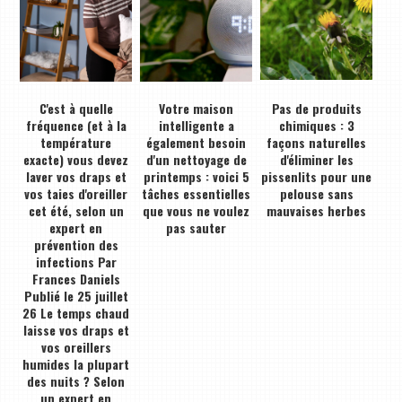
C'est à quelle
Votre maison
Pas de produits
fréquence (et à la
intelligente a
chimiques : 3
température
également besoin
façons naturelles
exacte) vous devez
d'un nettoyage de
d'éliminer les
laver vos draps et
printemps : voici 5
pissenlits pour une
vos taies d'oreiller
tâches essentielles
pelouse sans
cet été, selon un
que vous ne voulez
mauvaises herbes
expert en
pas sauter
prévention des
infections Par
Frances Daniels
Publié le 25 juillet
26 Le temps chaud
laisse vos draps et
vos oreillers
humides la plupart
des nuits ? Selon
un expert en