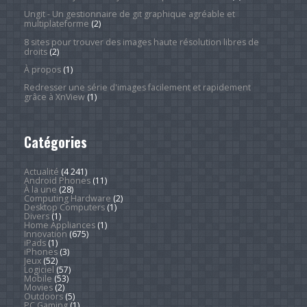
Ungit - Un gestionnaire de git graphique agréable et
multiplateforme
(2)
8 sites pour trouver des images haute résolution libres de
droits
(2)
À propos
(1)
Redresser une série d'images facilement et rapidement
grâce à XnView
(1)
Catégories
Actualité
(4 241)
Android Phones
(11)
À la une
(28)
Computing Hardware
(2)
Desktop Computers
(1)
Divers
(1)
Home Appliances
(1)
Innovation
(675)
iPads
(1)
iPhones
(3)
Jeux
(52)
Logiciel
(57)
Mobile
(53)
Movies
(2)
Outdoors
(5)
PC Gaming
(1)