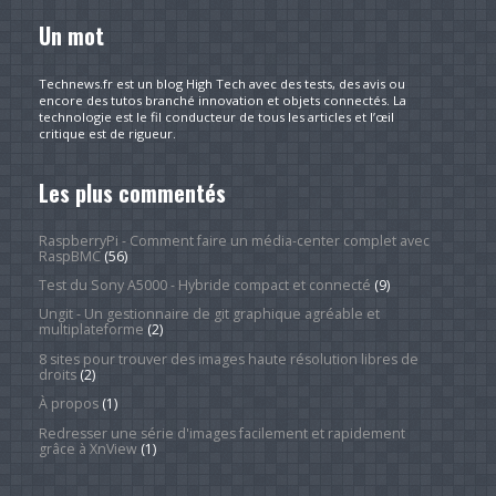
Un mot
Technews.fr est un blog High Tech avec des tests, des avis ou
encore des tutos branché innovation et objets connectés. La
technologie est le fil conducteur de tous les articles et l’œil
critique est de rigueur.
Les plus commentés
RaspberryPi - Comment faire un média-center complet avec
RaspBMC
(56)
Test du Sony A5000 - Hybride compact et connecté
(9)
Ungit - Un gestionnaire de git graphique agréable et
multiplateforme
(2)
8 sites pour trouver des images haute résolution libres de
droits
(2)
À propos
(1)
Redresser une série d'images facilement et rapidement
grâce à XnView
(1)