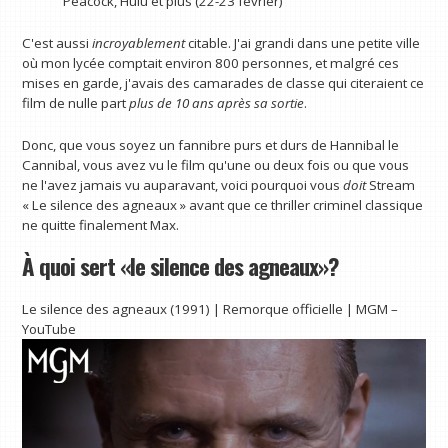
Peacock, Hulu et plus (22-23 février)
C'est aussi
incroyablement
citable. J'ai grandi dans une petite ville
où mon lycée comptait environ 800 personnes, et malgré ces
mises en garde, j'avais des camarades de classe qui citeraient ce
film de nulle part
plus de 10 ans après sa sortie
.
Donc, que vous soyez un fannibre purs et durs de Hannibal le
Cannibal, vous avez vu le film qu'une ou deux fois ou que vous
ne l'avez jamais vu auparavant, voici pourquoi vous
doit
Stream
« Le silence des agneaux » avant que ce thriller criminel classique
ne quitte finalement Max.
À quoi sert «le silence des agneaux»?
Le silence des agneaux (1991) | Remorque officielle | MGM –
YouTube