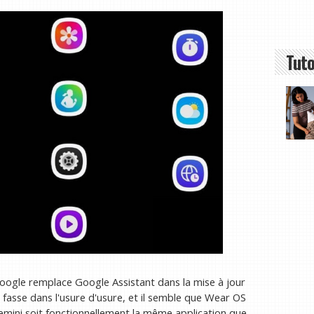
Tuto
Google remplace Google Assistant dans la mise à jour
 fasse dans l'usure d'usure, et il semble que Wear OS
 Gemini soit fonctionnellement la même application que