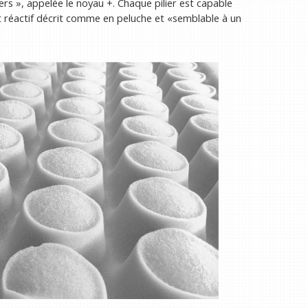
rs », appelée le noyau +. Chaque pilier est capable
t réactif décrit comme en peluche et «semblable à un