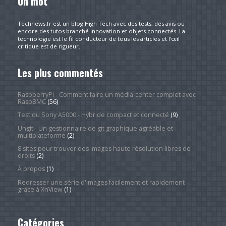
Un mot
Technews.fr est un blog High Tech avec des tests, des avis ou
encore des tutos branché innovation et objets connectés. La
technologie est le fil conducteur de tous les articles et l’œil
critique est de rigueur.
Les plus commentés
RaspberryPi - Comment faire un média-center complet avec
RaspBMC
(56)
Test du Sony A5000 - Hybride compact et connecté
(9)
Ungit - Un gestionnaire de git graphique agréable et
multiplateforme
(2)
8 sites pour trouver des images haute résolution libres de
droits
(2)
À propos
(1)
Redresser une série d'images facilement et rapidement
grâce à XnView
(1)
Catégories