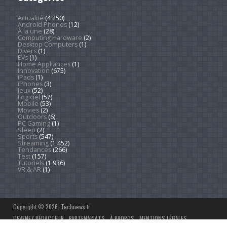
Actualité
(4 250)
Android Phones
(12)
À la une
(28)
Computing Hardware
(2)
Desktop Computers
(1)
Divers
(1)
EVs
(1)
Home Appliances
(1)
Innovation
(675)
iPads
(1)
iPhones
(3)
Jeux
(52)
Logiciel
(57)
Mobile
(53)
Movies
(2)
Outdoors
(6)
PC Gaming
(1)
Sleep
(2)
Sports
(547)
Streaming
(1 452)
Tendances
(266)
Test
(157)
Tutoriels
(1 936)
VR & AR
(1)
Copyright © 2026. Technews.fr
DEVENEZ RÉDACTEUR
PARTENARIATS
À PROPOS
MENTIONS LÉGALES