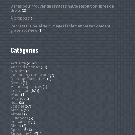
8 sites pour trouver des images haute résolution libres de
droits
(2)
À propos
(1)
Redresser une série d'images facilement et rapidement
grâce à XnView
(1)
Catégories
Actualité
(4 245)
Android Phones
(12)
À la une
(28)
Computing Hardware
(2)
Desktop Computers
(1)
Divers
(1)
Home Appliances
(1)
Innovation
(675)
iPads
(1)
iPhones
(3)
Jeux
(52)
Logiciel
(57)
Mobile
(53)
Movies
(2)
Outdoors
(5)
PC Gaming
(1)
Sleep
(2)
Sports
(546)
Streaming
(1 451)