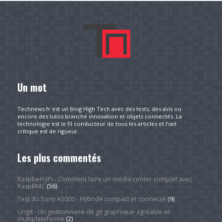
Un mot
Technews.fr est un blog High Tech avec des tests, des avis ou
encore des tutos branché innovation et objets connectés. La
technologie est le fil conducteur de tous les articles et l’œil
critique est de rigueur.
Les plus commentés
RaspberryPi - Comment faire un média-center complet avec
RaspBMC
(56)
Test du Sony A5000 - Hybride compact et connecté
(9)
Ungit - Un gestionnaire de git graphique agréable et
multiplateforme
(2)