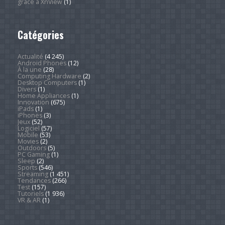
grâce à XnView
(1)
Catégories
Actualité
(4 245)
Android Phones
(12)
À la une
(28)
Computing Hardware
(2)
Desktop Computers
(1)
Divers
(1)
Home Appliances
(1)
Innovation
(675)
iPads
(1)
iPhones
(3)
Jeux
(52)
Logiciel
(57)
Mobile
(53)
Movies
(2)
Outdoors
(5)
PC Gaming
(1)
Sleep
(2)
Sports
(546)
Streaming
(1 451)
Tendances
(266)
Test
(157)
Tutoriels
(1 936)
VR & AR
(1)