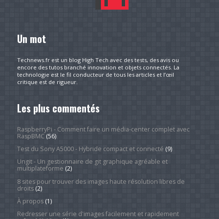
Un mot
Technews.fr est un blog High Tech avec des tests, des avis ou
encore des tutos branché innovation et objets connectés. La
technologie est le fil conducteur de tous les articles et l’œil
critique est de rigueur.
Les plus commentés
RaspberryPi - Comment faire un média-center complet avec
RaspBMC
(56)
Test du Sony A5000 - Hybride compact et connecté
(9)
Ungit - Un gestionnaire de git graphique agréable et
multiplateforme
(2)
8 sites pour trouver des images haute résolution libres de
droits
(2)
À propos
(1)
Redresser une série d'images facilement et rapidement