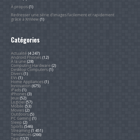
À propos
(1)
Redresser une série d'images facilement et rapidement
grâce à XnView
(1)
Catégories
Actualité
(4 247)
Android Phones
(12)
À la une
(28)
Computing Hardware
(2)
Desktop Computers
(1)
Divers
(1)
EVs
(1)
Home Appliances
(1)
Innovation
(675)
iPads
(1)
iPhones
(3)
Jeux
(52)
Logiciel
(57)
Mobile
(53)
Movies
(2)
Outdoors
(5)
PC Gaming
(1)
Sleep
(2)
Sports
(546)
Streaming
(1 451)
Tendances
(266)
Test
(157)