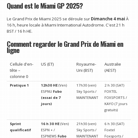
Quand est le Miami GP 2025?
Le Grand Prix de Miami 2025 se déroule sur
Dimanche 4 mai
À
16 h, heure locale à Miami International Autodrome. C'est 21 h
BST / 16 h HE.
Comment regarder le Grand Prix de Miami en
ligne
Cellule d'en-
US (ET)
Royaume-
Australie
tête –
Uni (BST)
(AEST)
colonne 0
Pratique 1
12h30 HE
(Ven)
17h30 (ven)
2 h 30 (SAT)
ESPNU
Fubo
Sky Sports /
FOXTEL
(essai de 7
MAINTENANT
FOXSPORTS /
jours)
KAYO (7 jours
gratuits)
Sprint
16 h 30 HE
(Ven)
21h30 (ven)
6 h 30 (SAT)
qualificatif
ESPN + /
Sky Sports /
Foxtel
ESPNEWS
Fubo
MAINTENANT
Foxsports /