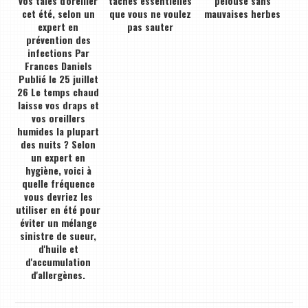
vos taies d'oreiller
tâches essentielles
pelouse sans
cet été, selon un
que vous ne voulez
mauvaises herbes
expert en
pas sauter
prévention des
infections Par
Frances Daniels
Publié le 25 juillet
26 Le temps chaud
laisse vos draps et
vos oreillers
humides la plupart
des nuits ? Selon
un expert en
hygiène, voici à
quelle fréquence
vous devriez les
utiliser en été pour
éviter un mélange
sinistre de sueur,
d'huile et
d'accumulation
d'allergènes.