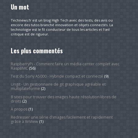
Un mot
Technews.fr est un blog High Tech avec des tests, des avis ou
encore des tutos branché innovation et objets connectés. La
technologie est le fil conducteur de tous les articles et l’œil
critique est de rigueur.
Les plus commentés
RaspberryPi - Comment faire un média-center complet avec
RaspBMC
(56)
Test du Sony A5000 - Hybride compact et connecté
(9)
Ungit - Un gestionnaire de git graphique agréable et
multiplateforme
(2)
8 sites pour trouver des images haute résolution libres de
droits
(2)
À propos
(1)
Redresser une série d'images facilement et rapidement
grâce à XnView
(1)