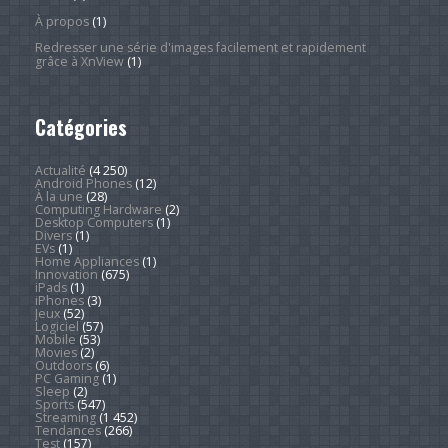
À propos
(1)
Redresser une série d'images facilement et rapidement
grâce à XnView
(1)
Catégories
Actualité
(4 250)
Android Phones
(12)
À la une
(28)
Computing Hardware
(2)
Desktop Computers
(1)
Divers
(1)
EVs
(1)
Home Appliances
(1)
Innovation
(675)
iPads
(1)
iPhones
(3)
Jeux
(52)
Logiciel
(57)
Mobile
(53)
Movies
(2)
Outdoors
(6)
PC Gaming
(1)
Sleep
(2)
Sports
(547)
Streaming
(1 452)
Tendances
(266)
Test
(157)