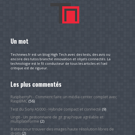
Un mot
Technews.fr est un blog High Tech avec des tests, des avis ou
encore des tutos branché innovation et objets connectés. La
technologie est le fil conducteur de tous les articles et l’œil
critique est de rigueur.
Les plus commentés
RaspberryPi - Comment faire un média-center complet avec
RaspBMC
(56)
Test du Sony A5000 - Hybride compact et connecté
(9)
Ungit - Un gestionnaire de git graphique agréable et
multiplateforme
(2)
8 sites pour trouver des images haute résolution libres de
droits
(2)