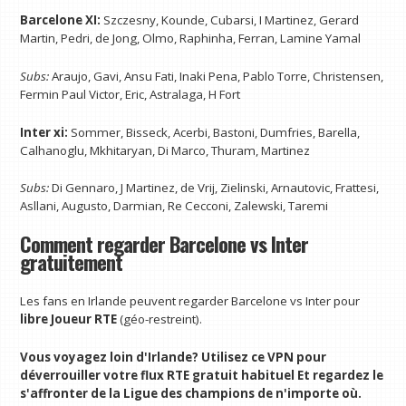
Barcelone XI:
Szczesny, Kounde, Cubarsi, I Martinez, Gerard
Martin, Pedri, de Jong, Olmo, Raphinha, Ferran, Lamine Yamal
Subs:
Araujo, Gavi, Ansu Fati, Inaki Pena, Pablo Torre, Christensen,
Fermin Paul Victor, Eric, Astralaga, H Fort
Inter xi:
Sommer, Bisseck, Acerbi, Bastoni, Dumfries, Barella,
Calhanoglu, Mkhitaryan, Di Marco, Thuram, Martinez
Subs:
Di Gennaro, J Martinez, de Vrij, Zielinski, Arnautovic, Frattesi,
Asllani, Augusto, Darmian, Re Cecconi, Zalewski, Taremi
Comment regarder Barcelone vs Inter
gratuitement
Les fans en Irlande peuvent regarder Barcelone vs Inter pour
libre
Joueur RTE
(géo-restreint).
Vous voyagez loin d'Irlande?
Utilisez ce VPN pour
déverrouiller votre flux RTE gratuit habituel
Et regardez le
s'affronter de la Ligue des champions de n'importe où.