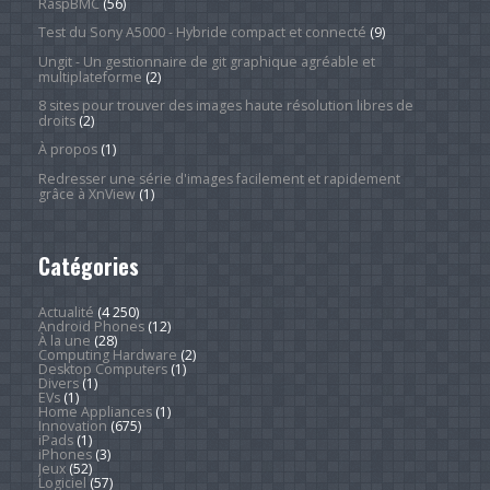
RaspBMC
(56)
Test du Sony A5000 - Hybride compact et connecté
(9)
Ungit - Un gestionnaire de git graphique agréable et
multiplateforme
(2)
8 sites pour trouver des images haute résolution libres de
droits
(2)
À propos
(1)
Redresser une série d'images facilement et rapidement
grâce à XnView
(1)
Catégories
Actualité
(4 250)
Android Phones
(12)
À la une
(28)
Computing Hardware
(2)
Desktop Computers
(1)
Divers
(1)
EVs
(1)
Home Appliances
(1)
Innovation
(675)
iPads
(1)
iPhones
(3)
Jeux
(52)
Logiciel
(57)