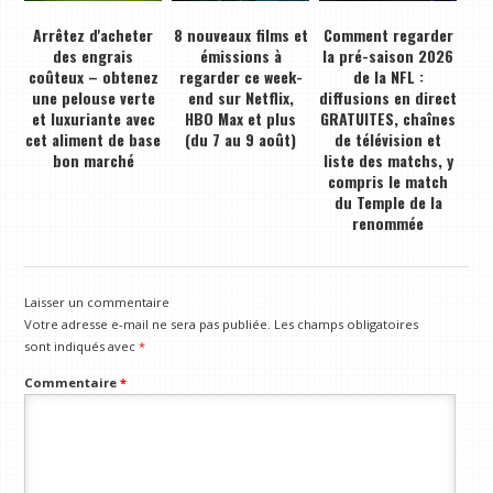
Arrêtez d'acheter
8 nouveaux films et
Comment regarder
des engrais
émissions à
la pré-saison 2026
coûteux – obtenez
regarder ce week-
de la NFL :
une pelouse verte
end sur Netflix,
diffusions en direct
et luxuriante avec
HBO Max et plus
GRATUITES, chaînes
cet aliment de base
(du 7 au 9 août)
de télévision et
bon marché
liste des matchs, y
compris le match
du Temple de la
renommée
Laisser un commentaire
Votre adresse e-mail ne sera pas publiée.
Les champs obligatoires
sont indiqués avec
*
Commentaire
*