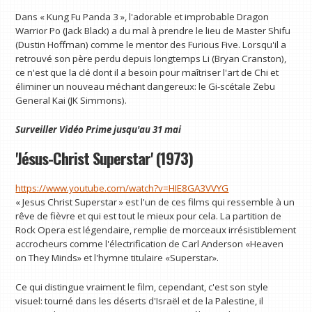
Dans « Kung Fu Panda 3 », l'adorable et improbable Dragon
Warrior Po (Jack Black) a du mal à prendre le lieu de Master Shifu
(Dustin Hoffman) comme le mentor des Furious Five. Lorsqu'il a
retrouvé son père perdu depuis longtemps Li (Bryan Cranston),
ce n'est que la clé dont il a besoin pour maîtriser l'art de Chi et
éliminer un nouveau méchant dangereux: le Gi-scétale Zebu
General Kai (JK Simmons).
Surveiller
Vidéo Prime
jusqu'au 31 mai
'Jésus-Christ Superstar' (1973)
https://www.youtube.com/watch?v=HIE8GA3VVYG
« Jesus Christ Superstar » est l'un de ces films qui ressemble à un
rêve de fièvre et qui est tout le mieux pour cela. La partition de
Rock Opera est légendaire, remplie de morceaux irrésistiblement
accrocheurs comme l'électrification de Carl Anderson «Heaven
on They Minds» et l'hymne titulaire «Superstar».
Ce qui distingue vraiment le film, cependant, c'est son style
visuel: tourné dans les déserts d'Israël et de la Palestine, il