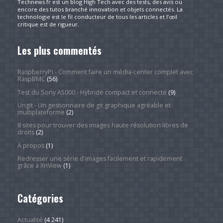
Technews.fr est un blog High Tech avec des tests, des avis ou
encore des tutos branché innovation et objets connectés. La
technologie est le fil conducteur de tous les articles et l’œil
critique est de rigueur.
Les plus commentés
RaspberryPi - Comment faire un média-center complet avec
RaspBMC
(56)
Test du Sony A5000 - Hybride compact et connecté
(9)
Ungit - Un gestionnaire de git graphique agréable et
multiplateforme
(2)
8 sites pour trouver des images haute résolution libres de
droits
(2)
À propos
(1)
Redresser une série d'images facilement et rapidement
grâce à XnView
(1)
Catégories
Actualité
(4 241)