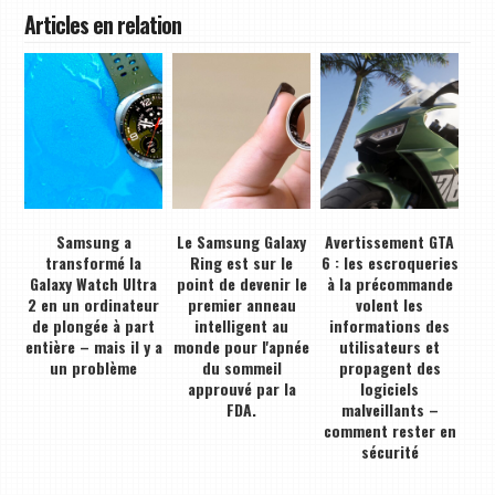
Articles en relation
Samsung a
Le Samsung Galaxy
Avertissement GTA
transformé la
Ring est sur le
6 : les escroqueries
Galaxy Watch Ultra
point de devenir le
à la précommande
2 en un ordinateur
premier anneau
volent les
de plongée à part
intelligent au
informations des
entière – mais il y a
monde pour l'apnée
utilisateurs et
un problème
du sommeil
propagent des
approuvé par la
logiciels
FDA.
malveillants –
comment rester en
sécurité