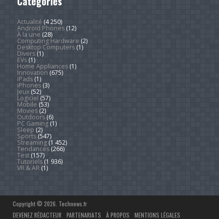
Catégories
Actualité
(4 250)
Android Phones
(12)
À la une
(28)
Computing Hardware
(2)
Desktop Computers
(1)
Divers
(1)
EVs
(1)
Home Appliances
(1)
Innovation
(675)
iPads
(1)
iPhones
(3)
Jeux
(52)
Logiciel
(57)
Mobile
(53)
Movies
(2)
Outdoors
(6)
PC Gaming
(1)
Sleep
(2)
Sports
(547)
Streaming
(1 452)
Tendances
(266)
Test
(157)
Tutoriels
(1 936)
VR & AR
(1)
Copyright © 2026. Technews.fr
DEVENEZ RÉDACTEUR
PARTENARIATS
À PROPOS
MENTIONS LÉGALES