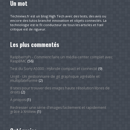
Un mot
Technews.fr est un blog High Tech avec des tests, des avis ou
encore des tutos branché innovation et objets connectés. La
technologie est le fil conducteur de tous les articles et l’œil
critique est de rigueur.
Les plus commentés
RaspberryPi - Comment faire un média-center complet avec
RaspBMC
(56)
Test du Sony A5000 - Hybride compact et connecté
(9)
Ungit - Un gestionnaire de git graphique agréable et
multiplateforme
(2)
8 sites pour trouver des images haute résolution libres de
droits
(2)
À propos
(1)
Redresser une série d'images facilement et rapidement
grâce à XnView
(1)