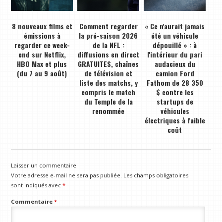
8 nouveaux films et
Comment regarder
« Ce n'aurait jamais
émissions à
la pré-saison 2026
été un véhicule
regarder ce week-
de la NFL :
dépouillé » : à
end sur Netflix,
diffusions en direct
l'intérieur du pari
HBO Max et plus
GRATUITES, chaînes
audacieux du
(du 7 au 9 août)
de télévision et
camion Ford
liste des matchs, y
Fathom de 28 350
compris le match
$ contre les
du Temple de la
startups de
renommée
véhicules
électriques à faible
coût
Laisser un commentaire
Votre adresse e-mail ne sera pas publiée.
Les champs obligatoires
sont indiqués avec
*
Commentaire
*