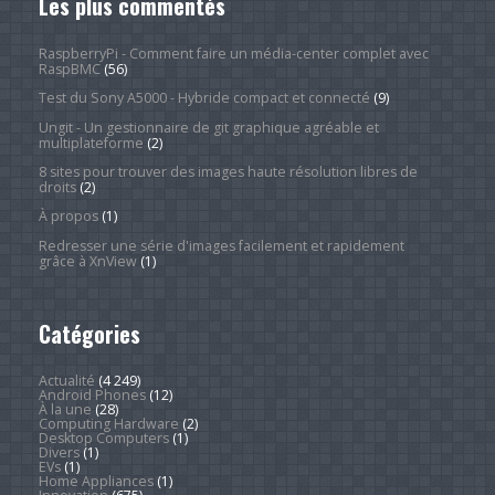
Les plus commentés
RaspberryPi - Comment faire un média-center complet avec
RaspBMC
(56)
Test du Sony A5000 - Hybride compact et connecté
(9)
Ungit - Un gestionnaire de git graphique agréable et
multiplateforme
(2)
8 sites pour trouver des images haute résolution libres de
droits
(2)
À propos
(1)
Redresser une série d'images facilement et rapidement
grâce à XnView
(1)
Catégories
Actualité
(4 249)
Android Phones
(12)
À la une
(28)
Computing Hardware
(2)
Desktop Computers
(1)
Divers
(1)
EVs
(1)
Home Appliances
(1)