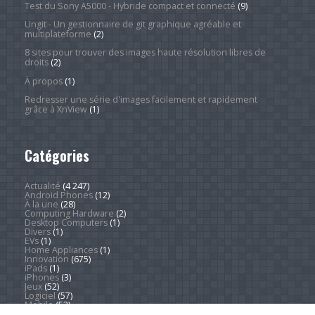
Test du Sony A5000 - Hybride compact et connecté
(9)
Ungit - Un gestionnaire de git graphique agréable et
multiplateforme
(2)
8 sites pour trouver des images haute résolution libres de
droits
(2)
À propos
(1)
Redresser une série d'images facilement et rapidement
grâce à XnView
(1)
Catégories
Actualité
(4 247)
Android Phones
(12)
À la une
(28)
Computing Hardware
(2)
Desktop Computers
(1)
Divers
(1)
EVs
(1)
Home Appliances
(1)
Innovation
(675)
iPads
(1)
iPhones
(3)
Jeux
(52)
Logiciel
(57)
Mobile
(53)
Movies
(2)