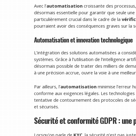
Avec l’
automatisation
croissante des processus,
désormais essentielle pour garantir que seule une 
particulièrement crucial dans le cadre de la
vérifi
pourraient avoir des conséquences graves sur la s
Automatisation et innovation technologique
L’intégration des solutions automatisées a consi
systèmes. Grâce à l’utilisation de l’intelligence arti
désormais possible de traiter des milliers de dem
à une précision accrue, ouvre la voie à une meilleure
Par ailleurs, l’
automatisation
minimise l’erreur h
conforme aux exigences légales. Les technologies 
tentative de contournement des protocoles de sécur
et sécurisés.
Sécurité et conformité GDPR : une p
Lorsqu’on parle de
KYC
, la sécurité n’est pas just