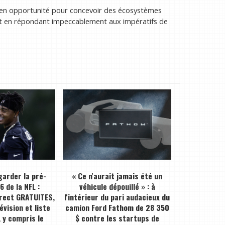
 en opportunité pour concevoir des écosystèmes
ut en répondant impeccablement aux impératifs de
arder la pré-
« Ce n'aurait jamais été un
 de la NFL :
véhicule dépouillé » : à
irect GRATUITES,
l'intérieur du pari audacieux du
évision et liste
camion Ford Fathom de 28 350
 y compris le
$ contre les startups de