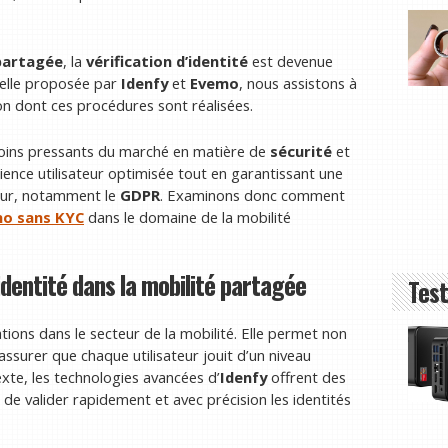
partagée
, la
vérification d’identité
est devenue
celle proposée par
Idenfy
et
Evemo
, nous assistons à
çon dont ces procédures sont réalisées.
soins pressants du marché en matière de
sécurité
et
périence utilisateur optimisée tout en garantissant une
ueur, notamment le
GDPR
. Examinons donc comment
no sans KYC
dans le domaine de la mobilité
’identité dans la mobilité partagée
Test
ions dans le secteur de la mobilité. Elle permet non
assurer que chaque utilisateur jouit d’un niveau
xte, les technologies avancées d’
Idenfy
offrent des
de valider rapidement et avec précision les identités