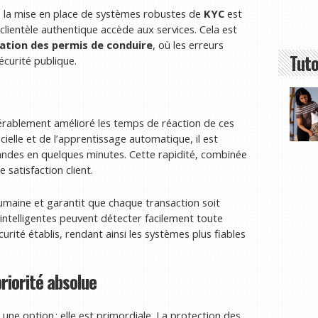
 la mise en place de systèmes robustes de
KYC
est
clientèle authentique accède aux services. Cela est
cation des permis de conduire
, où les erreurs
Tuto
écurité publique.
dérablement amélioré les temps de réaction de ces
ficielle et de l’apprentissage automatique, il est
andes en quelques minutes. Cette rapidité, combinée
 satisfaction client.
umaine et garantit que chaque transaction soit
intelligentes peuvent détecter facilement toute
ité établis, rendant ainsi les systèmes plus fiables
riorité absolue
e une option ; elle est primordiale. La protection des