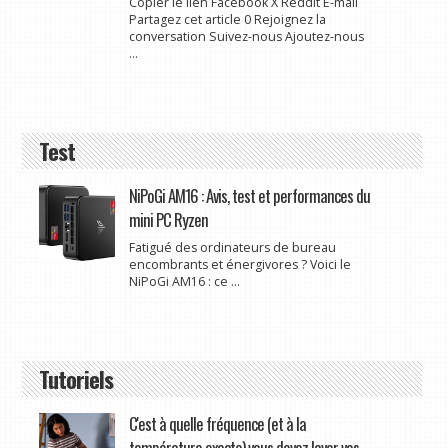
Copier le lien Facebook X Reddit E-mail
Partagez cet article 0 Rejoignez la
conversation Suivez-nous Ajoutez-nous
...
Test
NiPoGi AM16 : Avis, test et performances du
mini PC Ryzen
Fatigué des ordinateurs de bureau
encombrants et énergivores ? Voici le
NiPoGi AM16 : ce ...
Tutoriels
C'est à quelle fréquence (et à la
température exacte) vous devez laver vos