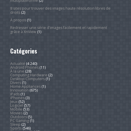
multiplateforme
(2)
8 sites pour trouver des images haute résolution libres de
droits
(2)
À propos
(1)
Redresser une série d'images facilement et rapidement
grâce à XnView
(1)
Catégories
Actualité
(4 240)
Android Phones
(11)
À la une
(28)
Computing Hardware
(2)
Desktop Computers
(1)
Divers
(1)
Home Appliances
(1)
Innovation
(675)
iPads
(1)
iPhones
(3)
Jeux
(52)
Logiciel
(57)
Mobile
(53)
Movies
(2)
Outdoors
(5)
PC Gaming
(1)
Sleep
(2)
Sports
(546)