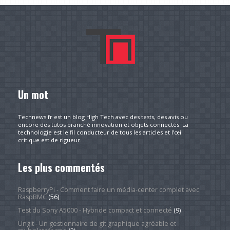
Un mot
Technews.fr est un blog High Tech avec des tests, des avis ou
encore des tutos branché innovation et objets connectés. La
technologie est le fil conducteur de tous les articles et l’œil
critique est de rigueur.
Les plus commentés
RaspberryPi - Comment faire un média-center complet avec
RaspBMC
(56)
Test du Sony A5000 - Hybride compact et connecté
(9)
Ungit - Un gestionnaire de git graphique agréable et