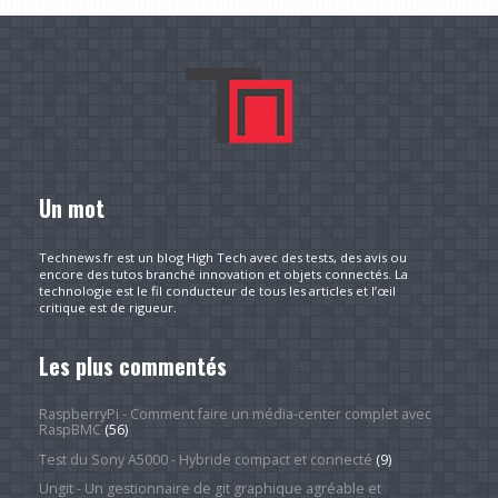
Un mot
Technews.fr est un blog High Tech avec des tests, des avis ou
encore des tutos branché innovation et objets connectés. La
technologie est le fil conducteur de tous les articles et l’œil
critique est de rigueur.
Les plus commentés
RaspberryPi - Comment faire un média-center complet avec
RaspBMC
(56)
Test du Sony A5000 - Hybride compact et connecté
(9)
Ungit - Un gestionnaire de git graphique agréable et