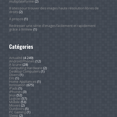
multiplateforme
(2)
8 sites pour trouver des images haute résolution libres de
droits
(2)
À propos
(1)
Redresser une série d'images facilement et rapidement
grâce à XnView
(1)
Catégories
Actualité
(4 249)
Android Phones
(12)
À la une
(28)
Computing Hardware
(2)
Desktop Computers
(1)
Divers
(1)
EVs
(1)
Home Appliances
(1)
Innovation
(675)
iPads
(1)
iPhones
(3)
Jeux
(52)
Logiciel
(57)
Mobile
(53)
Movies
(2)
Outdoors
(5)
PC Gaming
(1)
Sleep
(2)