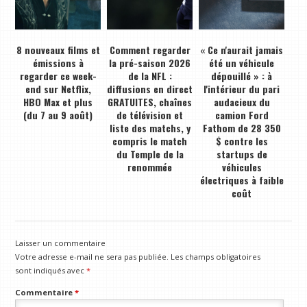
8 nouveaux films et
Comment regarder
« Ce n'aurait jamais
émissions à
la pré-saison 2026
été un véhicule
regarder ce week-
de la NFL :
dépouillé » : à
end sur Netflix,
diffusions en direct
l'intérieur du pari
HBO Max et plus
GRATUITES, chaînes
audacieux du
(du 7 au 9 août)
de télévision et
camion Ford
liste des matchs, y
Fathom de 28 350
compris le match
$ contre les
du Temple de la
startups de
renommée
véhicules
électriques à faible
coût
Laisser un commentaire
Votre adresse e-mail ne sera pas publiée.
Les champs obligatoires
sont indiqués avec
*
Commentaire
*