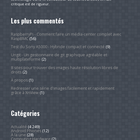
critique est de rigueur.
Les plus commentés
RaspberryPi - Comment faire un média-center complet avec
RaspBMC
(56)
Test du Sony A5000 - Hybride compact et connecté
(9)
Ungit - Un gestionnaire de git graphique agréable et
multiplateforme
(2)
8 sites pour trouver des images haute résolution libres de
droits
(2)
À propos
(1)
Redresser une série d'images facilement et rapidement
grâce à XnView
(1)
Catégories
Actualité
(4 249)
Android Phones
(12)
À la une
(28)
Computing Hardware
(2)