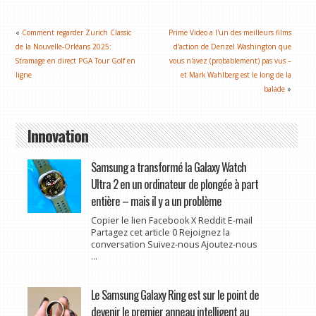
«
Comment regarder Zurich Classic
Prime Video a l'un des meilleurs films
de la Nouvelle-Orléans 2025:
d'action de Denzel Washington que
Stramage en direct PGA Tour Golf en
vous n'avez (probablement) pas vus –
ligne
et Mark Wahlberg est le long de la
balade
»
Innovation
Samsung a transformé la Galaxy Watch
Ultra 2 en un ordinateur de plongée à part
entière – mais il y a un problème
Copier le lien Facebook X Reddit E-mail
Partagez cet article 0 Rejoignez la
conversation Suivez-nous Ajoutez-nous
...
Le Samsung Galaxy Ring est sur le point de
devenir le premier anneau intelligent au