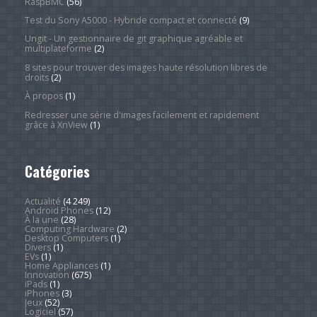
RaspBMC
(56)
Test du Sony A5000 - Hybride compact et connecté
(9)
Ungit - Un gestionnaire de git graphique agréable et
multiplateforme
(2)
8 sites pour trouver des images haute résolution libres de
droits
(2)
À propos
(1)
Redresser une série d'images facilement et rapidement
grâce à XnView
(1)
Catégories
Actualité
(4 249)
Android Phones
(12)
À la une
(28)
Computing Hardware
(2)
Desktop Computers
(1)
Divers
(1)
EVs
(1)
Home Appliances
(1)
Innovation
(675)
iPads
(1)
iPhones
(3)
Jeux
(52)
Logiciel
(57)