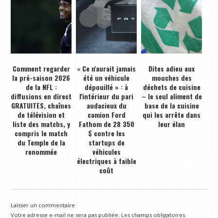
Comment regarder
« Ce n'aurait jamais
Dites adieu aux
la pré-saison 2026
été un véhicule
mouches des
de la NFL :
dépouillé » : à
déchets de cuisine
diffusions en direct
l'intérieur du pari
– le seul aliment de
GRATUITES, chaînes
audacieux du
base de la cuisine
de télévision et
camion Ford
qui les arrête dans
liste des matchs, y
Fathom de 28 350
leur élan
compris le match
$ contre les
du Temple de la
startups de
renommée
véhicules
électriques à faible
coût
Laisser un commentaire
Votre adresse e-mail ne sera pas publiée.
Les champs obligatoires