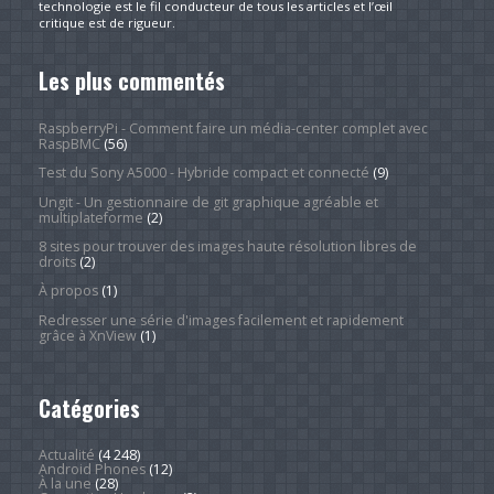
technologie est le fil conducteur de tous les articles et l’œil
critique est de rigueur.
Les plus commentés
RaspberryPi - Comment faire un média-center complet avec
RaspBMC
(56)
Test du Sony A5000 - Hybride compact et connecté
(9)
Ungit - Un gestionnaire de git graphique agréable et
multiplateforme
(2)
8 sites pour trouver des images haute résolution libres de
droits
(2)
À propos
(1)
Redresser une série d'images facilement et rapidement
grâce à XnView
(1)
Catégories
Actualité
(4 248)
Android Phones
(12)
À la une
(28)