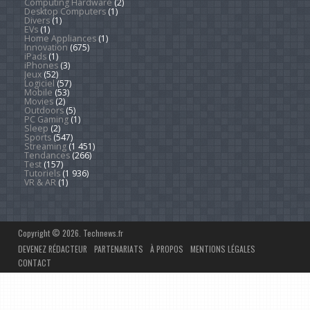
Computing Hardware
(2)
Desktop Computers
(1)
Divers
(1)
EVs
(1)
Home Appliances
(1)
Innovation
(675)
iPads
(1)
iPhones
(3)
Jeux
(52)
Logiciel
(57)
Mobile
(53)
Movies
(2)
Outdoors
(5)
PC Gaming
(1)
Sleep
(2)
Sports
(547)
Streaming
(1 451)
Tendances
(266)
Test
(157)
Tutoriels
(1 936)
VR & AR
(1)
Copyright © 2026. Technews.fr
DEVENEZ RÉDACTEUR
PARTENARIATS
À PROPOS
MENTIONS LÉGALES
CONTACT